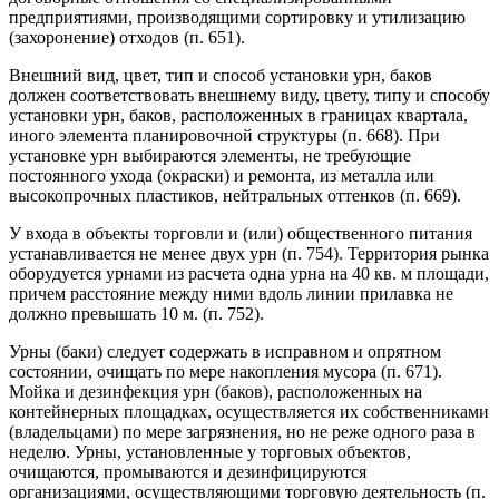
предприятиями, производящими сортировку и утилизацию
(захоронение) отходов (п. 651).
Внешний вид, цвет, тип и способ установки урн, баков
должен соответствовать внешнему виду, цвету, типу и способу
установки урн, баков, расположенных в границах квартала,
иного элемента планировочной структуры (п. 668). При
установке урн выбираются элементы, не требующие
постоянного ухода (окраски) и ремонта, из металла или
высокопрочных пластиков, нейтральных оттенков (п. 669).
У входа в объекты торговли и (или) общественного питания
устанавливается не менее двух урн (п. 754). Территория рынка
оборудуется урнами из расчета одна урна на 40 кв. м площади,
причем расстояние между ними вдоль линии прилавка не
должно превышать 10 м. (п. 752).
Урны (баки) следует содержать в исправном и опрятном
состоянии, очищать по мере накопления мусора (п. 671).
Мойка и дезинфекция урн (баков), расположенных на
контейнерных площадках, осуществляется их собственниками
(владельцами) по мере загрязнения, но не реже одного раза в
неделю. Урны, установленные у торговых объектов,
очищаются, промываются и дезинфицируются
организациями, осуществляющими торговую деятельность (п.