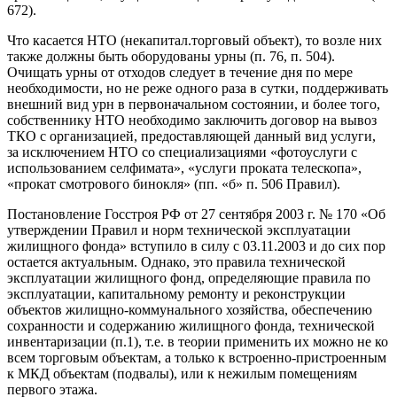
672).
Что касается НТО (некапитал.торговый объект), то возле них
также должны быть оборудованы урны (п. 76, п. 504).
Очищать урны от отходов следует в течение дня по мере
необходимости, но не реже одного раза в сутки, поддерживать
внешний вид урн в первоначальном состоянии, и более того,
собственнику НТО необходимо заключить договор на вывоз
ТКО с организацией, предоставляющей данный вид услуги,
за исключением НТО со специализациями «фотоуслуги с
использованием селфимата», «услуги проката телескопа»,
«прокат смотрового бинокля» (пп. «б» п. 506 Правил).
Постановление Госстроя РФ от 27 сентября 2003 г. № 170 «Об
утверждении Правил и норм технической эксплуатации
жилищного фонда» вступило в силу с 03.11.2003 и до сих пор
остается актуальным. Однако, это правила технической
эксплуатации жилищного фонд, определяющие правила по
эксплуатации, капитальному ремонту и реконструкции
объектов жилищно-коммунального хозяйства, обеспечению
сохранности и содержанию жилищного фонда, технической
инвентаризации (п.1), т.е. в теории применить их можно не ко
всем торговым объектам, а только к встроенно-пристроенным
к МКД объектам (подвалы), или к нежилым помещениям
первого этажа.