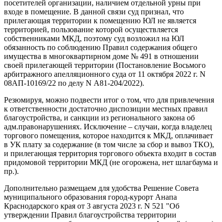
посетителей организации, наличием отдельной урны при
входе в помещение. В данной связи суд признал, что
прилегающая территории к помещению ЮЛ не является
территорией, пользование которой осуществляется
собственниками МКД, поэтому суд возложил на ЮЛ
обязанность по соблюдению Правил содержания общего
имущества в многоквартирном доме № 491 в отношении
своей прилегающей территории (Постановление Восьмого
арбитражного апелляционного суда от 11 октября 2022 г. N
08АП-10169/22 по делу N А81-204/2022).
Резюмируя, можно подвести итог о том, что для привлечения
к ответственности достаточно диспозиции местных правил
благоустройства, и санкции из регионального закона об
адм.правонарушениях. Исключение – случаи, когда владелец
торгового помещения, которое находится к МКД, оплачивает
в УК плату за содержание (в том числе за сбор и вывоз ТКО),
и прилегающая территория торгового объекта входит в состав
придомовой территории МКД (не огорожена, нет шлагбаума и
пр.).
Дополнительно размещаем
для удобства Решение Совета
муниципального образования город-курорт Анапа
Краснодарского края от 3 августа 2023 г. N 521 "Об
утверждении Правил благоустройства территории