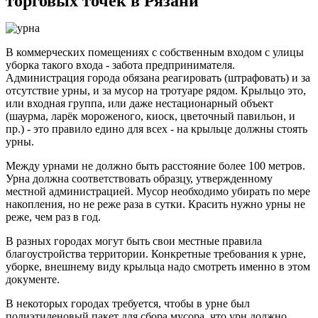
торговых точек в Рязани
В коммерческих помещениях с собственным входом с улицы
уборка такого входа - забота предпринимателя.
Администрация города обязана реагировать (штрафовать) и за
отсутствие урны, и за мусор на тротуаре рядом. Крыльцо это,
или входная группа, или даже нестационарный объект
(шаурма, ларёк мороженого, киоск, цветочный павильон, и
пр.) - это правило едино для всех - на крыльце должны стоять
урны.
Между урнами не должно быть расстояние более 100 метров.
Урна должна соответствовать образцу, утвержденному
местной администрацией. Мусор необходимо убирать по мере
накопления, но не реже раза в сутки. Красить нужно урны не
реже, чем раз в год.
В разных городах могут быть свои местные правила
благоустройства территории. Конкретные требования к урне,
уборке, внешнему виду крыльца надо смотреть именно в этом
документе.
В некоторых городах требуется, чтобы в урне был
полиэтиленовый пакет для сбора мусора, что урн должно