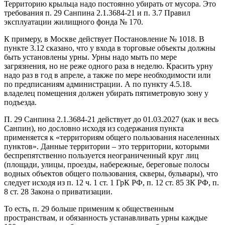
Территорию крыльца надо постоянно убирать от мусора. Это
требования п. 29 Санпина 2.1.3684-21 и п. 3.7 Правил
эксплуатации жилищного фонда № 170.
К примеру, в Москве действует Постановление № 1018. В
пункте 3.12 сказано, что у входа в торговые объекты должны
быть установлены урны. Урны надо мыть по мере
загрязнения, но не реже одного раза в неделю. Красить урну
надо раз в год в апреле, а также по мере необходимости или
по предписаниям администрации. А по пункту 4.5.18.
владелец помещения должен убирать пятиметровую зону у
подъезда.
П. 29 Санпина 2.1.3684-21 действует до 01.03.2027 (как и весь
Санпин), но дословно исходя из содержания пункта
применяется к «территориям общего пользования населенных
пунктов». Данные территории – это территории, которыми
беспрепятственно пользуется неограниченный круг лиц
(площади, улицы, проезды, набережные, береговые полосы
водных объектов общего пользования, скверы, бульвары), что
следует исходя из п. 12 ч. 1 ст. 1 ГрК РФ, п. 12 ст. 85 ЗК РФ, п.
8 ст. 28 Закона о приватизации.
То есть, п. 29 больше применим к общественным
пространствам, и обязанность устанавливать урны каждые