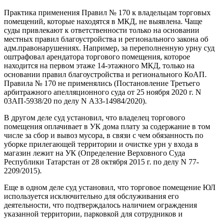
Практика применения Правил № 170 к владельцам торговых
помещений, которые находятся в МКД, не выявлена. Чаще
суды привлекают к ответственности только на основании
местных правил благоустройства и регионального закона об
адм.правонарушениях. Например, за переполненную урну суд
оштрафовал арендатора торгового помещения, которое
находится на первом этаже 14-этажного МКД, только на
основании правил благоустройства и регионального КоАП.
Правила № 170 не применялись (Постановление Третьего
арбитражного апелляционного суда от 25 ноября 2020 г. N
03АП-5938/20 по делу N А33-14984/2020).
В другом деле суд установил, что владелец торгового
помещения оплачивает в УК дома плату за содержание в том
числе за сбор и вывоз мусора, в связи с чем обязанность по
уборке прилегающей территории и очистке урн у входа в
магазин лежит на УК (Определение Верховного Суда
Республики Татарстан от 28 октября 2015 г. по делу N 77-
2209/2015).
Еще в одном деле суд установил, что торговое помещение ЮЛ
используется исключительно для обслуживания его
деятельности, что подтверждалось наличием ограждения
указанной территории, парковкой для сотрудников и