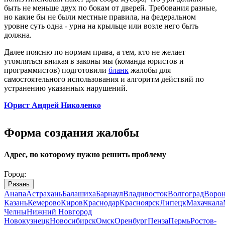
быть не меньше двух по бокам от дверей. Требования разные,
но какие бы не были местные правила, на федеральном
уровне суть одна - урна на крыльце или возле него быть
должна.
Далее поясню по нормам права, а тем, кто не желает
утомляться вникая в законы мы (команда юристов и
программистов) подготовили
бланк
жалобы для
самостоятельного использования и алгоритм действий по
устранению указанных нарушений.
Юрист Андрей Николенко
Форма создания жалобы
Адрес, по которому нужно решить проблему
Город:
Рязань
Анапа
Астрахань
Балашиха
Барнаул
Владивосток
Волгоград
Воро
Казань
Кемерово
Киров
Краснодар
Красноярск
Липецк
Махачкала
Челны
Нижний Новгород
Новокузнецк
Новосибирск
Омск
Оренбург
Пенза
Пермь
Ростов-