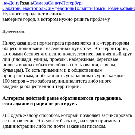
на-Дону
Рязань
Самара
Санкт-Петербург
Саратов
Севастополь
Симферополь
Тольятти
Томск
Тюмень
Ульян
Нужного города нет в списке
выберите город, в котором нужно решить проблему
Примечание.
Нижеуказанные нормы права применяется и к «территориям
общего пользования населенных пунктов». Это территории,
которыми беспрепятственно пользуется неограниченный круг
лиц (площади, улицы, проезды, набережные, береговые
полосы водных объектов общего пользования, скверы,
бульвары). То есть применим и к общественным
пространствам, и обязанность устанавливать урны каждые
100 метров – это забота муниципалитета либо иного
владельца общественной территории.
Алгоритм действий ранее обратившегося гражданина,
если администрация не реагирует.
а) Подать жалобу способом, который позволяет зафиксировать
ее направление. Это может быть подача через приемную
администрации либо по почте заказным письмом.