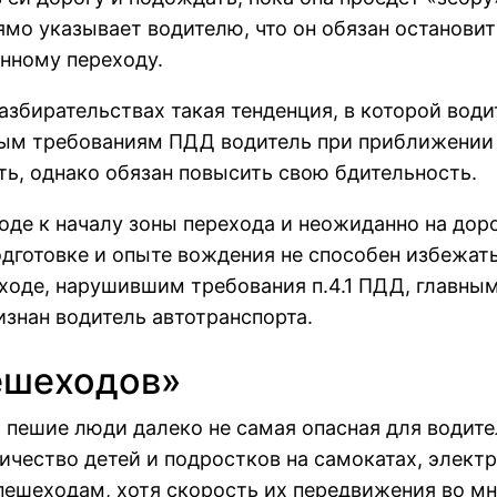
рямо указывает водителю, что он обязан остановит
енному переходу.
азбирательствах такая тенденция, в которой води
вым требованиям ПДД водитель при приближении 
ть, однако обязан повысить свою бдительность.
оде к началу зоны перехода и неожиданно на дор
дготовке и опыте вождения не способен избежать
еходе, нарушившим требования п.4.1 ПДД, главн
знан водитель автотранспорта.
ешеходов»
пешие люди далеко не самая опасная для водите
ичество детей и подростков на самокатах, элект
пешеходам, хотя скорость их передвижения во мн