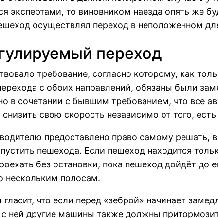
я экспертами, то виновником наезда опять же бу
пешеход осуществлял переход в неположенном для
егулируемый переход
овало требование, согласно которому, как тольк
ерехода с обоих направлений, обязаны были зам
но в сочетании с бывшим требованием, что все а
низить свою скорость независимо от того, есть 
 водителю предоставлено право самому решать, в
опустить пешехода. Если пешеход находится тольк
роехать без остановки, пока пешеход дойдёт до е
о нескольким полосам.
й гласит, что если перед «зеброй» начинает замед
 с ней другие машины также должны притормозит