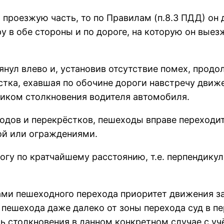
 проезжую часть, то по Правилам (п.8.3 ПДД) он 
 в обе стороны и по дороге, на которую он выезж
лянул влево и, установив отсутствие помех, прод
истка, ехавшая по обочине дороги навстречу дви
иком столкновения водителя автомобиля.
одов и перекрёстков, пешеходы вправе переходит
ой или ограждениями.
гу по кратчайшему расстоянию, т.е. перпендикул
ами пешеходного перехода приоритет движения за
а пешехода даже далеко от зоны перехода суд в 
ть столкновения в данном конкретном случае с уч