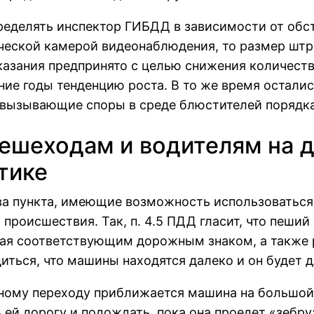
еделять инспектор ГИБДД в зависимости от обс
еской камерой видеонаблюдения, то размер штр
казания предпринято с целью снижения количеств
ние годы тенденцию роста. В то же время остал
 вызывающие споры в среде блюстителей порядка
ешеходам и водителям на д
тике
 пункта, имеющие возможность использоваться к
 происшествия. Так, п. 4.5 ПДД гласит, что пеши
ная соответствующим дорожным знаком, а также р
диться, что машины находятся далеко и он будет 
дному переходу приближается машина на большой
 ей дорогу и подождать, пока она проедет «зебру