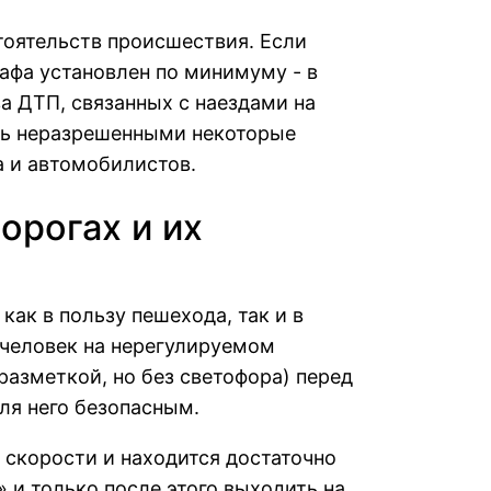
тоятельств происшествия. Если
афа установлен по минимуму - в
а ДТП, связанных с наездами на
ись неразрешенными некоторые
 и автомобилистов.
орогах и их
ак в пользу пешехода, так и в
й человек на нерегулируемом
азметкой, но без светофора) перед
для него безопасным.
 скорости и находится достаточно
» и только после этого выходить на